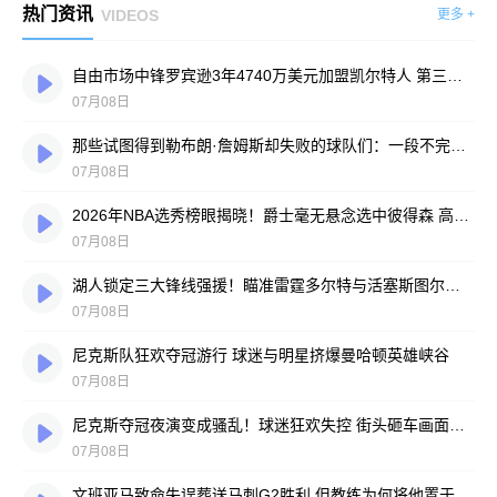
热门资讯
VIDEOS
更多 +
自由市场中锋罗宾逊3年4740万美元加盟凯尔特人 第三年含球员选项
07月08日
那些试图得到勒布朗·詹姆斯却失败的球队们：一段不完整的历史
07月08日
2026年NBA选秀榜眼揭晓！爵士毫无悬念选中彼得森 高中表现比肩詹皇
07月08日
湖人锁定三大锋线强援！瞄准雷霆多尔特与活塞斯图尔特 独行侠中锋加福德亦在列
07月08日
尼克斯队狂欢夺冠游行 球迷与明星挤爆曼哈顿英雄峡谷
07月08日
尼克斯夺冠夜演变成骚乱！球迷狂欢失控 街头砸车画面疯传
07月08日
文班亚马致命失误葬送马刺G2胜利 但教练为何将他置于险境？