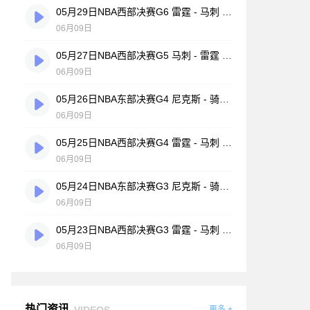
05月29日NBA西部决赛G6 雷霆 - 马刺 全场录像
06月09日
05月27日NBA西部决赛G5 马刺 - 雷霆 全场录像
06月09日
05月26日NBA东部决赛G4 尼克斯 - 骑士 全场录像
06月09日
05月25日NBA西部决赛G4 雷霆 - 马刺 全场录像
06月09日
05月24日NBA东部决赛G3 尼克斯 - 骑士 全场录像
06月09日
05月23日NBA西部决赛G3 雷霆 - 马刺 全场录像
06月09日
热门资讯
VIDEOS
更多 +