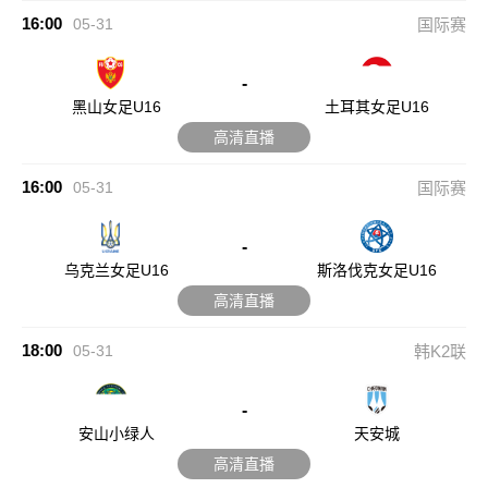
16:00
05-31
国际赛
-
黑山女足U16
土耳其女足U16
高清直播
16:00
05-31
国际赛
-
乌克兰女足U16
斯洛伐克女足U16
高清直播
18:00
05-31
韩K2联
-
安山小绿人
天安城
高清直播