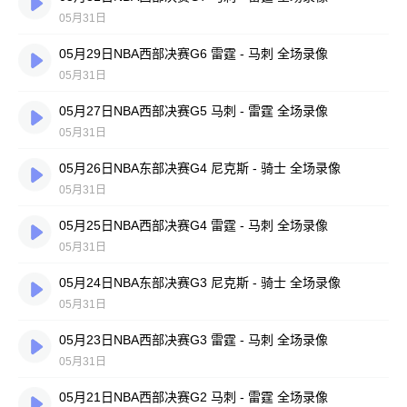
05月31日
05月29日NBA西部决赛G6 雷霆 - 马刺 全场录像
05月31日
05月27日NBA西部决赛G5 马刺 - 雷霆 全场录像
05月31日
05月26日NBA东部决赛G4 尼克斯 - 骑士 全场录像
05月31日
05月25日NBA西部决赛G4 雷霆 - 马刺 全场录像
05月31日
05月24日NBA东部决赛G3 尼克斯 - 骑士 全场录像
05月31日
05月23日NBA西部决赛G3 雷霆 - 马刺 全场录像
05月31日
05月21日NBA西部决赛G2 马刺 - 雷霆 全场录像