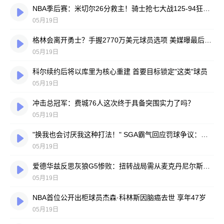
NBA季后赛：米切尔26分救主！骑士抢七大战125-94狂胜活塞 挺进东部决赛
05月19日
格林会离开勇士？手握2770万美元球员选项 美媒曝最后决定倒计时
05月19日
科尔续约后将以库里为核心重建 首要目标锁定"这类"球员
05月19日
冲击总冠军：费城76人这次终于具备突围实力了吗？
05月19日
"换我也会讨厌我这种打法！" SGA霸气回应罚球争议：再赢8场就夺冠
05月19日
爱德华兹反思灰狼G5惨败：扭转战局需从麦克丹尼尔斯做起
05月19日
NBA首位公开出柜球员杰森·科林斯因脑癌去世 享年47岁
05月19日