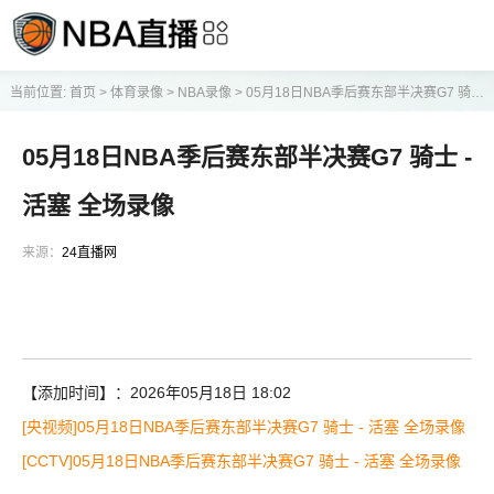
当前位置:
首页
>
体育录像
>
NBA录像
>
05月18日NBA季后赛东部半决赛G7 骑士 - 活塞 全场录像
05月18日NBA季后赛东部半决赛G7 骑士 -
活塞 全场录像
来源：
24直播网
【添加时间】：2026年05月18日 18:02
[央视频]05月18日NBA季后赛东部半决赛G7 骑士 - 活塞 全场录像
[CCTV]05月18日NBA季后赛东部半决赛G7 骑士 - 活塞 全场录像