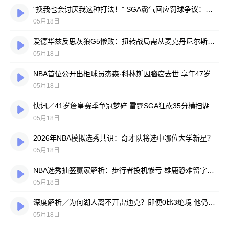
"换我也会讨厌我这种打法！" SGA霸气回应罚球争议：再赢8场就夺冠
05月18日
爱德华兹反思灰狼G5惨败：扭转战局需从麦克丹尼尔斯做起
05月18日
NBA首位公开出柜球员杰森·科林斯因脑癌去世 享年47岁
05月18日
快讯／41岁詹皇赛季争冠梦碎 雷霆SGA狂砍35分横扫湖人晋级西决
05月18日
2026年NBA模拟选秀共识：奇才队将选中哪位大学新星？
05月18日
NBA选秀抽签赢家解析：步行者投机惨亏 雄鹿恐难留字母哥
05月18日
深度解析／为何湖人离不开雷迪克？即便0比3绝境 他仍是紫金军团答案
05月18日