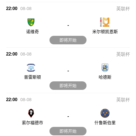
22:00
08-08
英联杯
-
诺维奇
米尔顿凯恩斯
即将开始
22:00
08-08
英联杯
-
普雷斯顿
哈德斯
即将开始
22:00
08-08
英联杯
-
索尔福德市
什鲁斯伯里
即将开始