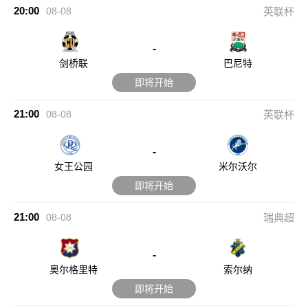
20:00
08-08
英联杯
-
剑桥联
巴尼特
即将开始
21:00
08-08
英联杯
-
女王公园
米尔沃尔
即将开始
21:00
08-08
瑞典超
-
奥尔格里特
索尔纳
即将开始