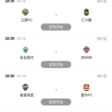
18:30
08-08
韩K联
-
江原FC
仁川联
即将开始
18:30
08-08
韩K联
-
全北现代
济州SK
即将开始
18:30
08-08
韩K联
-
金泉尚武
首尔FC
即将开始