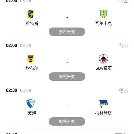
02:00
08-08
荷乙
-
维特斯
瓦尔韦克
即将开始
02:00
08-08
荷甲
-
坎布尔
SBV精英
即将开始
02:30
08-08
德乙
-
波鸿
柏林赫塔
即将开始