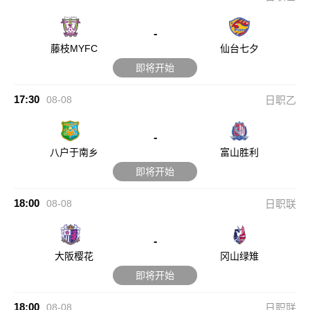
-
藤枝MYFC
仙台七夕
即将开始
17:30
08-08
日职乙
-
八户于南乡
富山胜利
即将开始
18:00
08-08
日职联
-
大阪樱花
冈山绿雉
即将开始
18:00
08-08
日职联