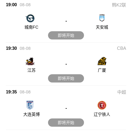
19:00
08-08
韩K2联
-
城南FC
天安城
即将开始
19:30
CBA
08-08
-
江苏
广厦
即将开始
19:35
08-08
中超
-
大连英博
辽宁铁人
即将开始