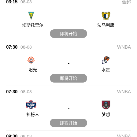
03:15
08-08
葡超
-
埃斯托里尔
法马利康
即将开始
07:30
WNBA
08-08
-
阳光
水星
即将开始
07:30
WNBA
08-08
-
神秘人
梦想
即将开始
09:30
WNBA
08-08