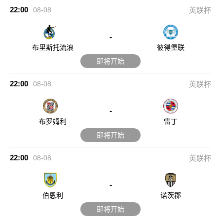
22:00
08-08
英联杯
-
布里斯托流浪
彼得堡联
即将开始
22:00
08-08
英联杯
-
布罗姆利
雷丁
即将开始
22:00
08-08
英联杯
-
伯恩利
诺茨郡
即将开始