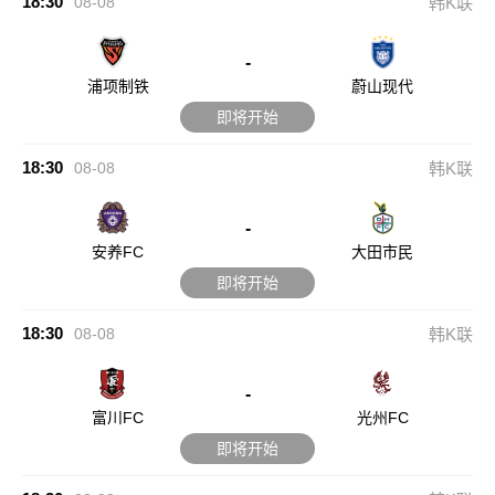
18:30
08-08
韩K联
-
浦项制铁
蔚山现代
即将开始
18:30
08-08
韩K联
-
安养FC
大田市民
即将开始
18:30
08-08
韩K联
-
富川FC
光州FC
即将开始