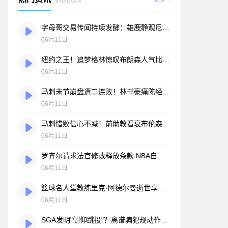
字母哥交易传闻持续发酵：雄鹿静观尼克斯会否葬送2-0总决赛优势
06月11日
纽约之王！追梦格林惊叹布朗森人气比肩詹皇库里 这一幕让他震撼
06月11日
马刺末节崩盘遭二连败！林书豪痛陈经验不足代价 仍坚信其夺冠前景
06月11日
马刺惜败信心不减！前助教看衰布伦森 卡斯尔放话：我们才是更强之师
06月11日
罗齐尔请求法官修改释放条款 NBA自由市场开启在即
06月11日
篮球名人堂教练里克·阿德尔曼逝世享年79岁 被誉为"战术大师"
06月11日
SGA发明"侧仰跳投"？离谱骗犯规动作引众怒：这真的恶心至极