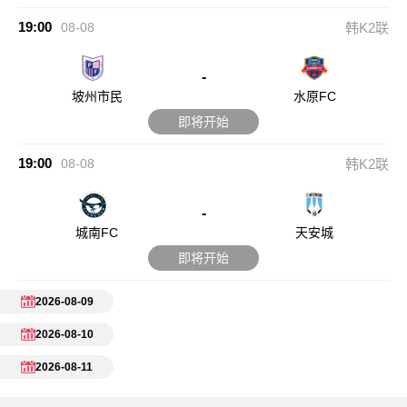
19:00
08-08
韩K2联
-
坡州市民
水原FC
即将开始
19:00
08-08
韩K2联
-
城南FC
天安城
即将开始
2026-08-09
2026-08-10
2026-08-11