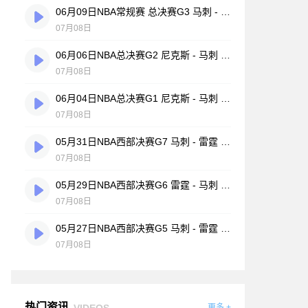
06月09日NBA常规赛 总决赛G3 马刺 - 尼克斯 全场录像
07月08日
06月06日NBA总决赛G2 尼克斯 - 马刺 全场录像
07月08日
06月04日NBA总决赛G1 尼克斯 - 马刺 全场录像
07月08日
05月31日NBA西部决赛G7 马刺 - 雷霆 全场录像
07月08日
05月29日NBA西部决赛G6 雷霆 - 马刺 全场录像
07月08日
05月27日NBA西部决赛G5 马刺 - 雷霆 全场录像
07月08日
热门资讯
VIDEOS
更多 +