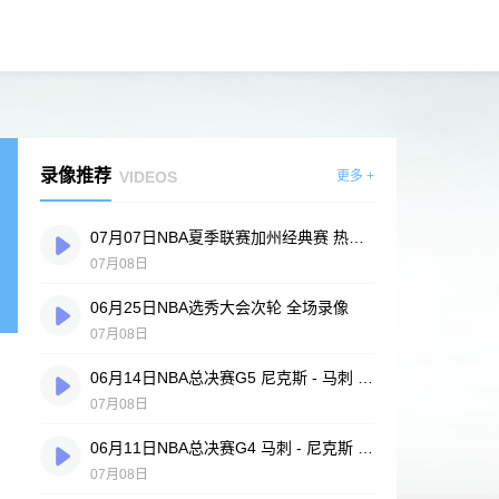
录像推荐
VIDEOS
更多 +
07月07日NBA夏季联赛加州经典赛 热火 - 勇士 全场录像
07月08日
06月25日NBA选秀大会次轮 全场录像
07月08日
06月14日NBA总决赛G5 尼克斯 - 马刺 全场录像
07月08日
06月11日NBA总决赛G4 马刺 - 尼克斯 全场录像
07月08日