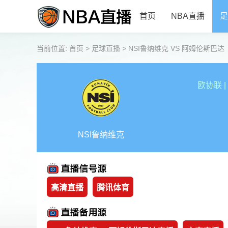
首页
NBA直播
足
当前位置:
首页
>
足球直播
>
NSI鲁纳维克 VS 阿姆伦斯巴达 【20
欧协联
|
NSI鲁纳维克
高清直播
腾讯体育