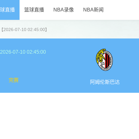
球直播
篮球直播
NBA录像
NBA新闻
26-07-10 02:45:00】
2026-07-10 02:45:00
完赛
阿姆伦斯巴达