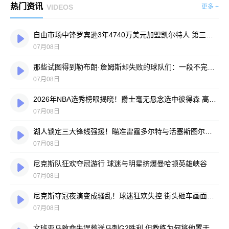
热门资讯
VIDEOS
更多 +
自由市场中锋罗宾逊3年4740万美元加盟凯尔特人 第三年含球员选项
07月08日
那些试图得到勒布朗·詹姆斯却失败的球队们：一段不完整的历史
07月08日
2026年NBA选秀榜眼揭晓！爵士毫无悬念选中彼得森 高中表现比肩詹皇
07月08日
湖人锁定三大锋线强援！瞄准雷霆多尔特与活塞斯图尔特 独行侠中锋加福德亦在列
07月08日
尼克斯队狂欢夺冠游行 球迷与明星挤爆曼哈顿英雄峡谷
07月08日
尼克斯夺冠夜演变成骚乱！球迷狂欢失控 街头砸车画面疯传
07月08日
文班亚马致命失误葬送马刺G2胜利 但教练为何将他置于险境？