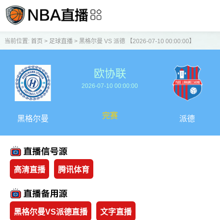
当前位置:
首页
>
足球直播
>
黑格尔曼 VS 派德 【2026-07-10 00:00:00】
欧协联
2026-07-10 00:00:00
完赛
黑格尔曼
派德
高清直播
腾讯体育
黑格尔曼VS派德直播
文字直播