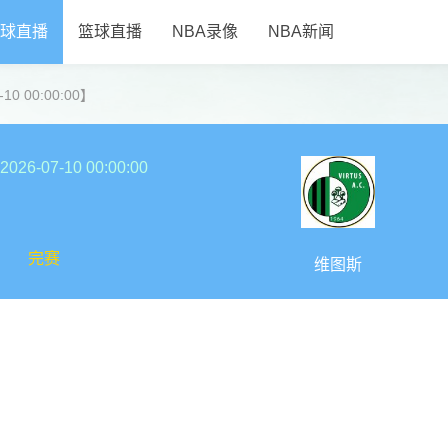
球直播
篮球直播
NBA录像
NBA新闻
0 00:00:00】
2026-07-10 00:00:00
完赛
维图斯