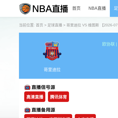
首页
NBA直播
足
当前位置:
首页
>
足球直播
>
哥里迪拉 VS 维图斯 【2026-07-1
欧协联
|
哥里迪拉
高清直播
腾讯体育