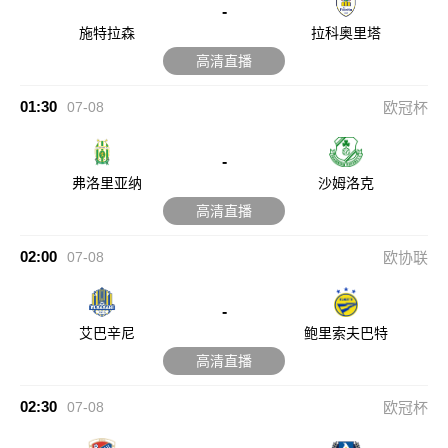
-
施特拉森
拉科奥里塔
高清直播
01:30
07-08
欧冠杯
-
弗洛里亚纳
沙姆洛克
高清直播
02:00
07-08
欧协联
-
艾巴辛尼
鲍里索夫巴特
高清直播
02:30
07-08
欧冠杯