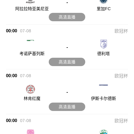
-
阿拉拉特亚美尼亚
里加FC
高清直播
00:00
07-08
欧冠杯
-
考诺萨基列斯
德利塔
高清直播
00:00
07-08
欧冠杯
-
林肯红魔
伊斯卡尔德斯
高清直播
00:00
07-08
欧冠杯