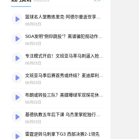
篮球名人堂教练里克·阿德尔曼逝世享年79岁 被誉为"战术大师"
06月03日
SGA发明"侧仰跳投"？离谱骗犯规动作引众怒：这真的恶心至极
06月03日
专注模式开启！文班亚马率马刺逼入抢七大战
06月03日
文班亚马季后赛首秀或终结？麦迪犀利批评：出手次数太少不可接受
06月03日
布朗或转投三队？美媒曝绿军双探花休赛期恐分道扬镳
06月03日
基德执教五年后下课 乌杰里掌舵独行侠开启新时代：谁将接任主帅？
06月03日
雷霆逆转马刺拿下G3 西部决赛2-1领先