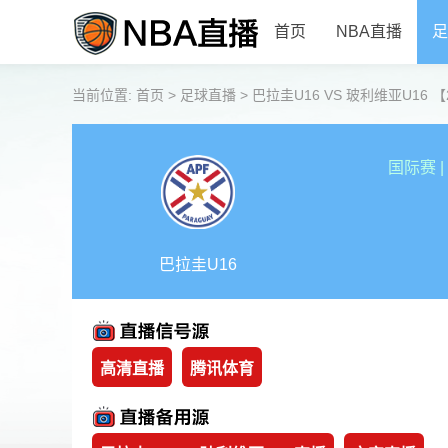
首页
NBA直播
足
当前位置:
首页
>
足球直播
>
巴拉圭U16 VS 玻利维亚U16 【202
国际赛
|
巴拉圭U16
高清直播
腾讯体育