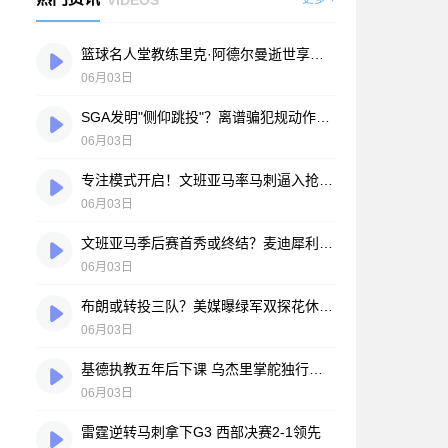
篮球名人堂教练里克·阿德尔曼逝世享年79岁 被誉为"战术大师"
06月03日
SGA发明"侧仰跳投"？离谱骗犯规动作引众怒：这真的恶心至极
06月03日
专注模式开启！文班亚马率马刺逼入抢七大战
06月03日
文班亚马季后赛首秀或终结？麦迪犀利批评：出手次数太少不可接受
06月03日
布朗或转投三队？美媒曝绿军双探花休赛期恐分道扬镳
06月03日
基德执教五年后下课 乌杰里掌舵独行侠开启新时代：谁将接任主帅？
06月03日
雷霆逆转马刺拿下G3 西部决赛2-1领先