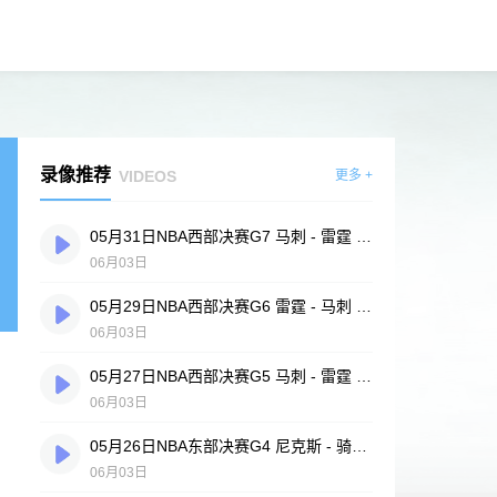
录像推荐
VIDEOS
更多 +
05月31日NBA西部决赛G7 马刺 - 雷霆 全场录像
06月03日
05月29日NBA西部决赛G6 雷霆 - 马刺 全场录像
06月03日
05月27日NBA西部决赛G5 马刺 - 雷霆 全场录像
06月03日
05月26日NBA东部决赛G4 尼克斯 - 骑士 全场录像
06月03日