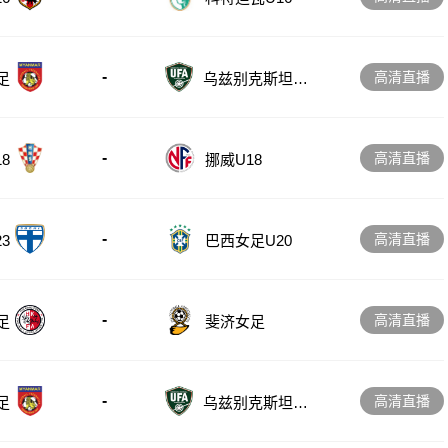
-
高清直播
足
乌兹别克斯坦女
足
-
高清直播
8
挪威U18
-
高清直播
3
巴西女足U20
-
高清直播
足
斐济女足
-
高清直播
足
乌兹别克斯坦女
足