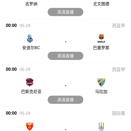
吉罗纳
尤文图德
高清直播
00:00
05-29
西篮甲
-
安道尔BC
巴塞罗那
高清直播
00:00
05-29
西篮甲
-
巴斯克尼亚
马拉加
高清直播
00:00
05-29
国际赛
-