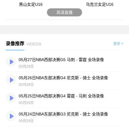
黑山女足U16
乌克兰女足U16
高清直播
录像推荐
VIDEOS
更多 +
05月27日NBA西部决赛G5 马刺 - 雷霆 全场录像
05月29日
05月26日NBA东部决赛G4 尼克斯 - 骑士 全场录像
05月29日
05月25日NBA西部决赛G4 雷霆 - 马刺 全场录像
05月29日
05月24日NBA东部决赛G3 尼克斯 - 骑士 全场录像
05月29日