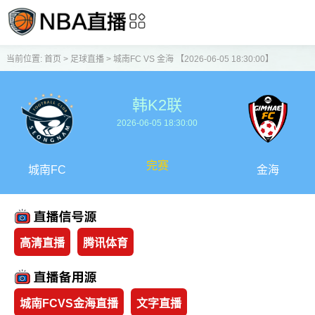
当前位置:
首页
>
足球直播
>
城南FC VS 金海 【2026-06-05 18:30:00】
韩K2联
2026-06-05 18:30:00
完赛
城南FC
金海
高清直播
腾讯体育
城南FCVS金海直播
文字直播