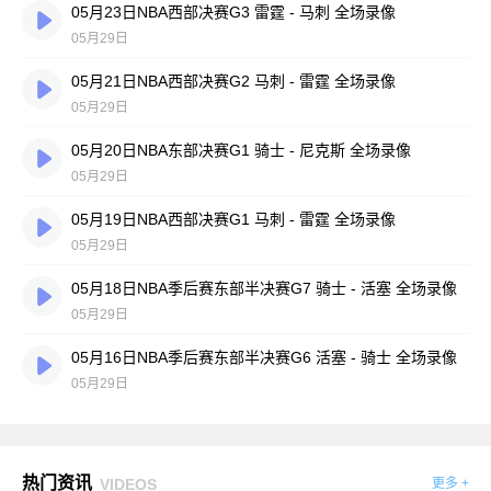
05月23日NBA西部决赛G3 雷霆 - 马刺 全场录像
05月29日
05月21日NBA西部决赛G2 马刺 - 雷霆 全场录像
05月29日
05月20日NBA东部决赛G1 骑士 - 尼克斯 全场录像
05月29日
05月19日NBA西部决赛G1 马刺 - 雷霆 全场录像
05月29日
05月18日NBA季后赛东部半决赛G7 骑士 - 活塞 全场录像
05月29日
05月16日NBA季后赛东部半决赛G6 活塞 - 骑士 全场录像
05月29日
热门资讯
VIDEOS
更多 +