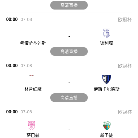
高清直播
00:00
07-08
欧冠杯
-
考诺萨基列斯
德利塔
高清直播
00:00
07-08
欧冠杯
-
林肯红魔
伊斯卡尔德斯
高清直播
00:00
07-08
欧冠杯
-
萨巴赫
新圣徒