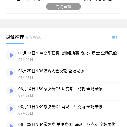
高清直播
录像推荐
VIDEOS
更多 +
07月07日NBA夏季联赛加州经典赛 热火 - 勇士 全场录像
07月08日
06月25日NBA选秀大会次轮 全场录像
07月08日
06月14日NBA总决赛G5 尼克斯 - 马刺 全场录像
07月08日
06月11日NBA总决赛G4 马刺 - 尼克斯 全场录像
07月08日
06月09日NBA常规赛 总决赛G3 马刺 - 尼克斯 全场录像