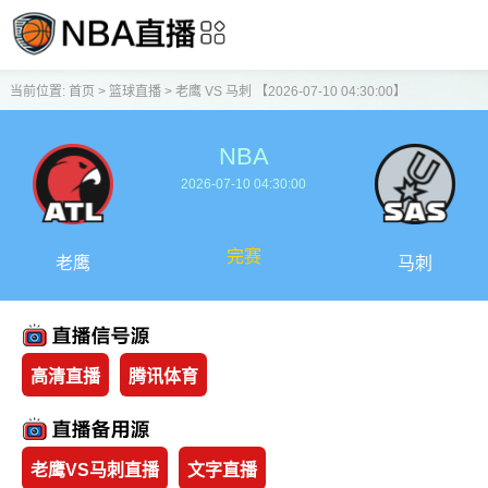
当前位置:
首页
>
篮球直播
>
老鹰 VS 马刺 【2026-07-10 04:30:00】
NBA
2026-07-10 04:30:00
完赛
老鹰
马刺
高清直播
腾讯体育
老鹰VS马刺直播
文字直播