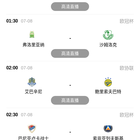
高清直播
01:30
07-08
欧冠杯
-
弗洛里亚纳
沙姆洛克
高清直播
02:00
07-08
欧协联
-
艾巴辛尼
鲍里索夫巴特
高清直播
02:30
07-08
欧冠杯
-
巴尼亚卢卡战士
索非亚列夫斯基