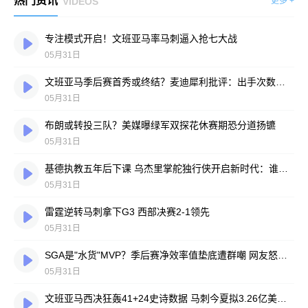
热门资讯
VIDEOS
更多 +
专注模式开启！文班亚马率马刺逼入抢七大战
05月31日
文班亚马季后赛首秀或终结？麦迪犀利批评：出手次数太少不可接受
05月31日
布朗或转投三队？美媒曝绿军双探花休赛期恐分道扬镳
05月31日
基德执教五年后下课 乌杰里掌舵独行侠开启新时代：谁将接任主帅？
05月31日
雷霆逆转马刺拿下G3 西部决赛2-1领先
05月31日
SGA是"水货"MVP？季后赛净效率值垫底遭群嘲 网友怒喷：东契奇绝不会这样
05月31日
文班亚马西决狂轰41+24史诗数据 马刺今夏拟3.26亿美金天价续约