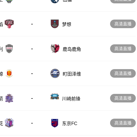
-
高清直播
梦想
焰
-
高清直播
利
鹿岛鹿角
-
高清直播
鲸
町田泽维
-
高清直播
箭
川崎前锋
-
高清直播
花
东京FC