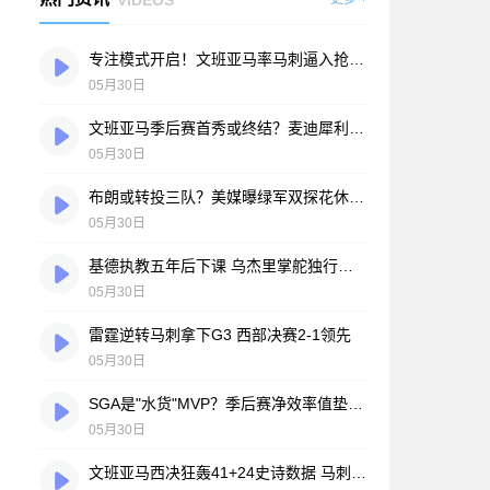
专注模式开启！文班亚马率马刺逼入抢七大战
05月30日
文班亚马季后赛首秀或终结？麦迪犀利批评：出手次数太少不可接受
05月30日
布朗或转投三队？美媒曝绿军双探花休赛期恐分道扬镳
05月30日
基德执教五年后下课 乌杰里掌舵独行侠开启新时代：谁将接任主帅？
05月30日
雷霆逆转马刺拿下G3 西部决赛2-1领先
05月30日
SGA是"水货"MVP？季后赛净效率值垫底遭群嘲 网友怒喷：东契奇绝不会这样
05月30日
文班亚马西决狂轰41+24史诗数据 马刺今夏拟3.26亿美金天价续约