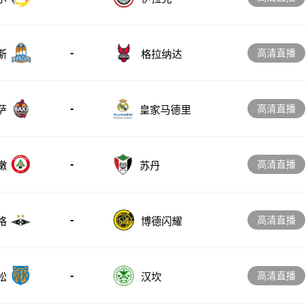
-
高清直播
斯
格拉纳达
-
高清直播
萨
皇家马德里
-
高清直播
嫩
苏丹
-
高清直播
格
博德闪耀
-
高清直播
松
汉坎