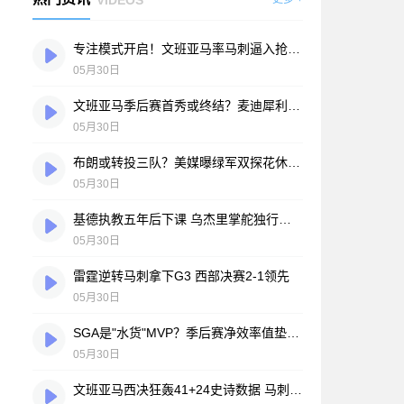
专注模式开启！文班亚马率马刺逼入抢七大战
05月30日
文班亚马季后赛首秀或终结？麦迪犀利批评：出手次数太少不可接受
05月30日
布朗或转投三队？美媒曝绿军双探花休赛期恐分道扬镳
05月30日
基德执教五年后下课 乌杰里掌舵独行侠开启新时代：谁将接任主帅？
05月30日
雷霆逆转马刺拿下G3 西部决赛2-1领先
05月30日
SGA是"水货"MVP？季后赛净效率值垫底遭群嘲 网友怒喷：东契奇绝不会这样
05月30日
文班亚马西决狂轰41+24史诗数据 马刺今夏拟3.26亿美金天价续约