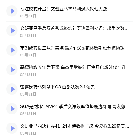
专注模式开启！文班亚马率马刺逼入抢七大战
05月31日
文班亚马季后赛首秀或终结？麦迪犀利批评：出手次数太少不可接受
05月31日
布朗或转投三队？美媒曝绿军双探花休赛期恐分道扬镳
05月31日
基德执教五年后下课 乌杰里掌舵独行侠开启新时代：谁将接任主帅？
05月31日
雷霆逆转马刺拿下G3 西部决赛2-1领先
05月31日
SGA是"水货"MVP？季后赛净效率值垫底遭群嘲 网友怒喷：东契奇绝不会这样
05月31日
文班亚马西决狂轰41+24史诗数据 马刺今夏拟3.26亿美金天价续约
05月31日