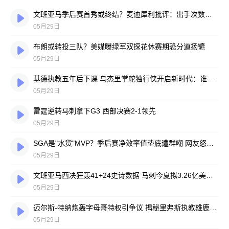
文班亚马季后赛首秀或终结？麦迪犀利批评：出手次数太少不可接受
05月29日
布朗或转投三队？美媒曝绿军双探花休赛期恐分道扬镳
05月29日
基德执教五年后下课 乌杰里掌舵独行侠开启新时代：谁将接任主帅？
05月29日
雷霆逆转马刺拿下G3 西部决赛2-1领先
05月29日
SGA是"水货"MVP？季后赛净效率值垫底遭群嘲 网友怒喷：东契奇绝不会这样
05月29日
文班亚马西决狂轰41+24史诗数据 马刺今夏拟3.26亿美金天价续约
05月29日
迈尔斯-特纳炮轰字母哥特权引争议 揭秘里弗斯执教雄鹿更衣室乱象
05月29日