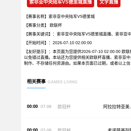
索非亚中央陆军VS德里城直播
文字直播
【赛事名称】索非亚中央陆军VS德里城
【赛事分类】
欧联杯
【赛事关键词】：索非亚中央陆军VS德里城直播、索非亚
【开始时间】：2026-07-10 02:00:00
【友好提示】：本页面为您提供2026-07-10 02:00:
以免错过直播。本站还为您提供相关欧联杯直播、索非亚中
制作、不存储任何资源由。如果本页面已过期，或者以上信
相关赛事
GAMES LIVING
00:00
07-08
欧冠杯
阿拉拉特亚美
亚
00:00
07-08
欧冠杯
考诺萨基列