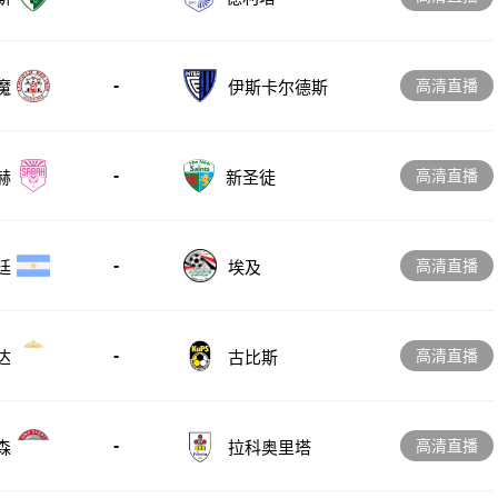
-
高清直播
魔
伊斯卡尔德斯
-
高清直播
赫
新圣徒
-
高清直播
廷
埃及
-
高清直播
达
古比斯
-
高清直播
森
拉科奥里塔