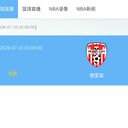
球直播
篮球直播
NBA录像
NBA新闻
07-10 02:00:00】
2026-07-10 02:00:00
完赛
德里城