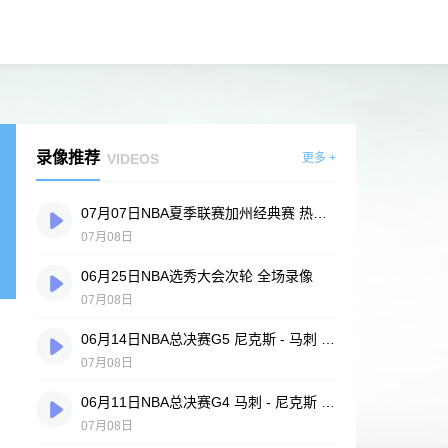
录像推荐
VIDEOS
更多 +
07月07日NBA夏季联赛加州经典赛 热火 - 勇士 全场录像
07月08日
06月25日NBA选秀大会次轮 全场录像
07月08日
06月14日NBA总决赛G5 尼克斯 - 马刺 全场录像
07月08日
06月11日NBA总决赛G4 马刺 - 尼克斯 全场录像
07月08日